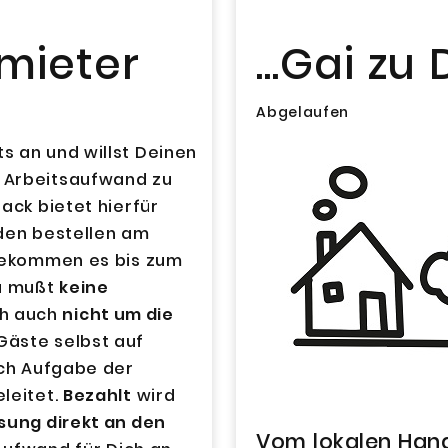
rmieter
...Gai zu
Abgelaufen
s an und willst Deinen
 Arbeitsaufwand zu
ack bietet hierfür
nden bestellen am
 bekommen es bis zum
Du mußt
keine
ch auch
nicht um die
 Gäste selbst auf
ach Aufgabe der
leitet.
Bezahlt
wird
sung direkt an den
Vom lokalen Hand