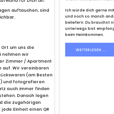
 Aufwand für Dich an.
ragen auftauchen, sind
Ich würde dich gerne m
und noch so manch ande
eichbar.
beliefern. Du brauchst ni
unterwegs bist empfange
beim Heimkommen.
 Ort um uns die
WEITERLESEN ...
i nehmen wir
der Zimmer / Apartment
 auf. Wir vereinbaren
hstückswaren (am Besten
) und fotografieren
latz auch immer finden
tstehen. Danach legen
nd die zugehörigen
jede Einheit einen QR